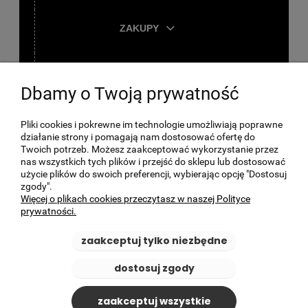
ZAKUPY
TWOJE KONTO
Dbamy o Twoją prywatność
O FIRMIE
Pliki cookies i pokrewne im technologie umożliwiają poprawne
działanie strony i pomagają nam dostosować ofertę do
Twoich potrzeb. Możesz zaakceptować wykorzystanie przez
nas wszystkich tych plików i przejść do sklepu lub dostosować
użycie plików do swoich preferencji, wybierając opcję "Dostosuj
zgody".
Więcej o plikach cookies przeczytasz w naszej Polityce
prywatności.
zaakceptuj tylko niezbędne
dostosuj zgody
zaakceptuj wszystkie
© 2026 BikePark24.pl - All rights reserved