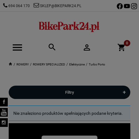
694 064 170
SKLEP@BIKEPARK24.PL
ROWERY
ROWERY SPECIALIZED
Elektryczne
Turbo Porto
+
Filtry
Nie znaleziono produktów spełniających podane kryteria.