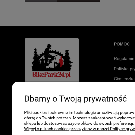
POMOC
Regulamin
Polityka p
Ciasteczka
Sklep stacjonarny
Dbamy o Twoją prywatność
ul. Warszawska 320
42-209 Częstochowa
Pliki cookies i pokrewne im technologie umożliwiają popr
Godziny otwarcia
ofertę do Twoich potrzeb. Możesz zaakceptować wykorzystan
sklepu lub dostosować użycie plików do swoich preferencji,
Poniedziałek - Piątek: 10:00 - 19:00
Więcej o plikach cookies przeczytasz w naszej Polityce pry
Sobota: 10:00 - 14:00