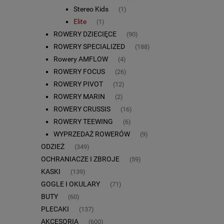
Stereo Kids
(1)
Elite
(1)
ROWERY DZIECIĘCE
(90)
ROWERY SPECIALIZED
(188)
Rowery AMFLOW
(4)
ROWERY FOCUS
(26)
ROWERY PIVOT
(12)
ROWERY MARIN
(2)
ROWERY CRUSSIS
(16)
ROWERY TEEWING
(6)
WYPRZEDAŻ ROWERÓW
(9)
ODZIEŻ
(349)
OCHRANIACZE I ZBROJE
(59)
KASKI
(139)
GOGLE I OKULARY
(71)
BUTY
(60)
PLECAKI
(137)
AKCESORIA
(600)