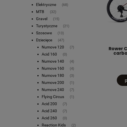
Elektryczne
(68)
MTB
(32)
Gravel
(15)
Turystyczne
(21)
Szosowe
(13)
Dziecięce
(47)
Numove 120
(7)
Rower C
carbo
Acid 160
(0)
Numove 140
(4)
Numove 160
(4)
Numove 180
(3)
Numove 200
(1)
Numove 240
(7)
Flying Circus
(1)
Acid 200
(7)
Acid 240
(7)
Acid 260
(0)
Reaction Kids
(2)