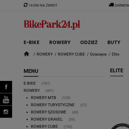
14-DNI NA ZWROT
DARMOW
E-BIKE
ROWERY
ODZIEŻ
BUTY
ROWERY
ROWERY CUBE
Dziecięce
Elite
CZĘŚCI
ELITE
MENU
E-BIKE
(187)
ROWERY
(491)
ROWERY MTB
(129)
ROWERY TURYSTYCZNE
(27)
ROWERY SZOSOWE
(40)
ROWERY GRAVEL
(39)
ROWERY CUBE
(193)