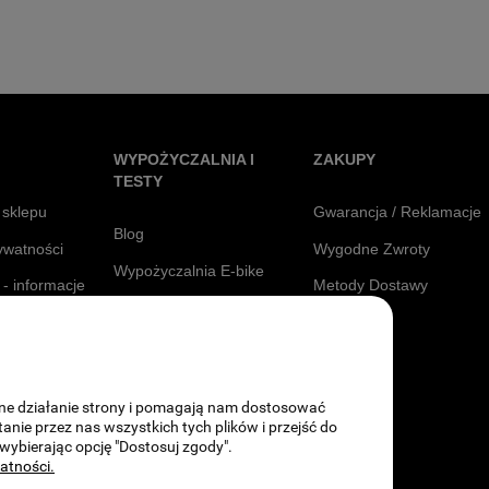
WYPOŻYCZALNIA I
ZAKUPY
TESTY
 sklepu
Gwarancja / Reklamacje
Blog
rywatności
Wygodne Zwroty
Wypożyczalnia E-bike
 - informacje
Metody Dostawy
Testuj Siodełka
Raty
awne działanie strony i pomagają nam dostosować
ie przez nas wszystkich tych plików i przejść do
 wybierając opcję "Dostosuj zgody".
watności.