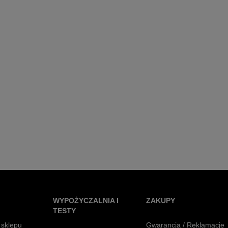
WYPOŻYCZALNIA I
ZAKUPY
TESTY
 sklepu
Gwarancja / Reklamacje