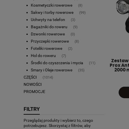
Kosmetyczki rowerowe
(8)
Sakwy i torby rowerowe
(99)
Uchwyty na telefon
(3)
Bagażniki do roweru
(9)
Dzwonki rowerowe
(0)
Przyczepki rowerowe
(8)
Foteliki rowerowe
(2)
Hol do roweru
(7)
Zestaw
Środki do czyszczenia i mycia
(11)
Prox Ant
2000 
Smary i Oleje rowerowe
(35)
CZĘŚCI
(1014)
NOWOŚCI
PROMOCJE
FILTRY
Przeglądaj produkty i wybierz to, czego
potrzebujesz. Skorzystaj z filtrów, aby