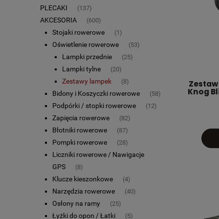
PLECAKI
(137)
AKCESORIA
(600)
Stojaki rowerowe
(1)
Oświetlenie rowerowe
(53)
Lampki przednie
(25)
Lampki tylne
(20)
Zestawy lampek
(8)
Zestaw
Knog Bl
Bidony i Koszyczki rowerowe
(58)
Podpórki / stopki rowerowe
(12)
Zapięcia rowerowe
(82)
Błotniki rowerowe
(87)
Pompki rowerowe
(28)
Liczniki rowerowe / Nawigacje
GPS
(8)
Klucze kieszonkowe
(4)
Narzędzia rowerowe
(40)
Osłony na ramy
(25)
Łyżki do opon / Łatki
(5)