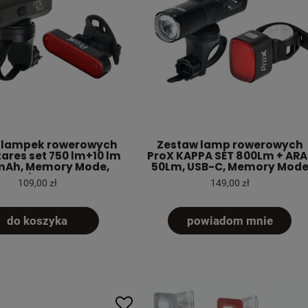
 lampek rowerowych
Zestaw lamp rowerowych
ares set 750 lm+10 lm
ProX KAPPA SET 800Lm + ARA 
mAh, Memory Mode,
50Lm, USB-C, Memory Mod
Garmin, USB-C
109,00 zł
149,00 zł
do koszyka
powiadom mnie