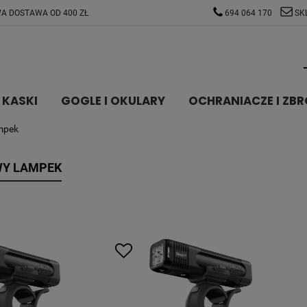
A DOSTAWA OD 400 ZŁ
694 064 170
SK
KASKI
GOGLE I OKULARY
OCHRANIACZE I ZBR
mpek
WY LAMPEK