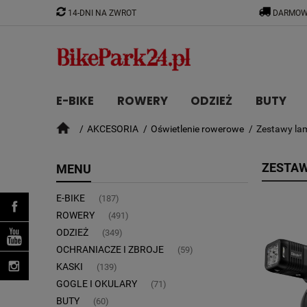
14-DNI NA ZWROT
DARMOW
E-BIKE
ROWERY
ODZIEŻ
BUTY
AKCESORIA
Oświetlenie rowerowe
Zestawy la
CZĘŚCI
ZESTA
MENU
E-BIKE
(187)
ROWERY
(491)
ODZIEŻ
(349)
OCHRANIACZE I ZBROJE
(59)
KASKI
(139)
GOGLE I OKULARY
(71)
BUTY
(60)