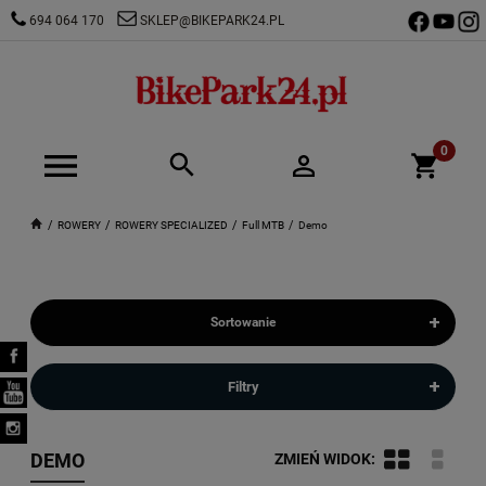
694 064 170
SKLEP@BIKEPARK24.PL
ROWERY
ROWERY SPECIALIZED
Full MTB
Demo
+
Sortowanie
+
Filtry
DEMO