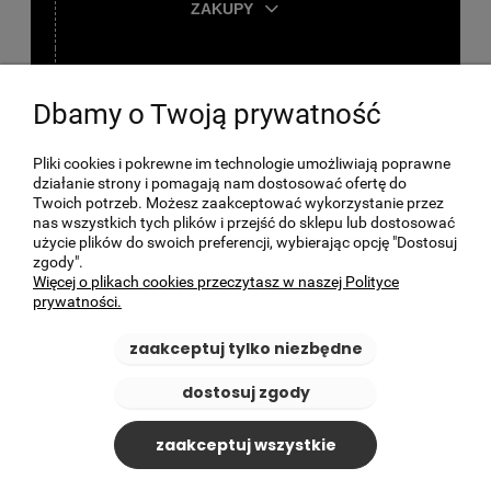
ZAKUPY
TWOJE KONTO
Dbamy o Twoją prywatność
O FIRMIE
Pliki cookies i pokrewne im technologie umożliwiają poprawne
działanie strony i pomagają nam dostosować ofertę do
Twoich potrzeb. Możesz zaakceptować wykorzystanie przez
nas wszystkich tych plików i przejść do sklepu lub dostosować
użycie plików do swoich preferencji, wybierając opcję "Dostosuj
zgody".
Więcej o plikach cookies przeczytasz w naszej Polityce
prywatności.
zaakceptuj tylko niezbędne
dostosuj zgody
zaakceptuj wszystkie
© 2026 BikePark24.pl - All rights reserved