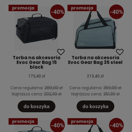
promocja
promocja
-40%
-40%
Torba na akcesoria
Torba na akcesoria
Evoc Gear Bag 15
Evoc Gear Bag 35 steel
black
173,40 zł
215,40 zł
Cena regularna:
289,00 zł
Cena regularna:
359,00 zł
Najniższa cena:
202,30 zł
Najniższa cena:
251,30 zł
do koszyka
do koszyka
promocja
promocja
-40%
-40%