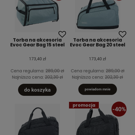
Torba na akcesoria
Torba na akcesoria
Evoc Gear Bag 15 steel
Evoc Gear Bag 20 steel
173,40 zł
173,40 zł
Cena regularna:
289,00 zł
Cena regularna:
289,00 zł
Najniższa cena:
202,30 zł
Najniższa cena:
202,30 zł
do koszyka
powiadom mnie
promocja
-40%