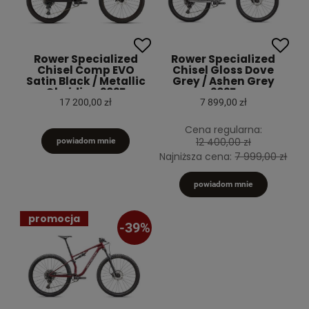
Rower Specialized
Rower Specialized
Chisel Comp EVO
Chisel Gloss Dove
Satin Black / Metallic
Grey / Ashen Grey
Obsidian 2025
2025
17 200,00 zł
7 899,00 zł
Cena regularna:
12 400,00 zł
powiadom mnie
Najniższa cena:
7 999,00 zł
powiadom mnie
promocja
-39%