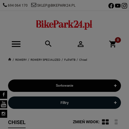
694 064 170
SKLEP@BIKEPARK24.PL
ROWERY
ROWERY SPECIALIZED
Full MTB
Chisel
+
Sortowanie
+
Filtry
CHISEL