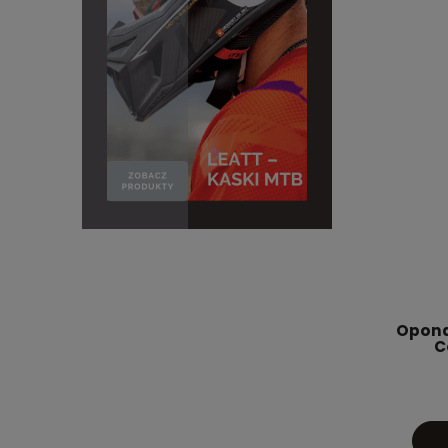
Opona
C