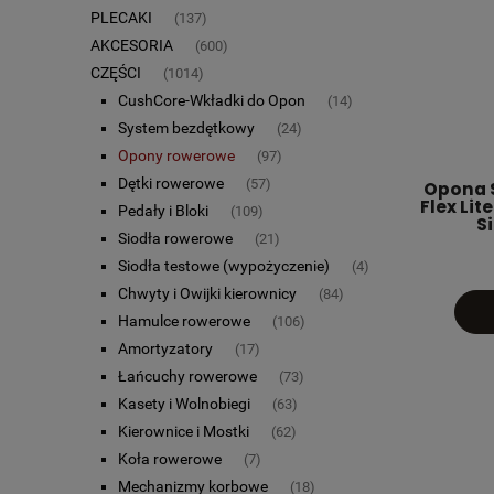
PLECAKI
(137)
AKCESORIA
(600)
CZĘŚCI
(1014)
CushCore-Wkładki do Opon
(14)
System bezdętkowy
(24)
Opony rowerowe
(97)
Dętki rowerowe
(57)
Opona S
Flex Lit
Pedały i Bloki
(109)
Si
Siodła rowerowe
(21)
Siodła testowe (wypożyczenie)
(4)
Chwyty i Owijki kierownicy
(84)
Hamulce rowerowe
(106)
Amortyzatory
(17)
Łańcuchy rowerowe
(73)
Kasety i Wolnobiegi
(63)
Kierownice i Mostki
(62)
Koła rowerowe
(7)
Mechanizmy korbowe
(18)