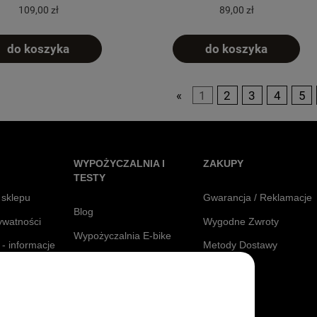
109,00 zł
89,00 zł
do koszyka
do koszyka
«
1
2
3
4
5
WYPOŻYCZALNIA I
ZAKUPY
TESTY
 sklepu
Gwarancja / Reklamacje
Blog
rywatności
Wygodne Zwroty
Wypożyczalnia E-bike
 - informacje
Metody Dostawy
Testuj Siodełka
Raty