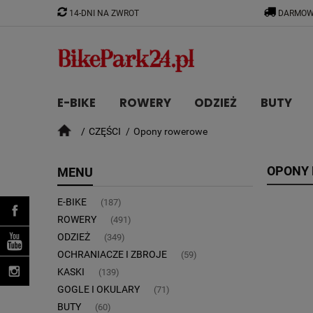
14-DNI NA ZWROT
DARMOW
E-BIKE
ROWERY
ODZIEŻ
BUTY
CZĘŚCI
Opony rowerowe
CZĘŚCI
OPONY
MENU
E-BIKE
(187)
ROWERY
(491)
ODZIEŻ
(349)
OCHRANIACZE I ZBROJE
(59)
KASKI
(139)
GOGLE I OKULARY
(71)
BUTY
(60)