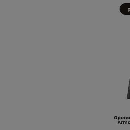
Opona 
Armad