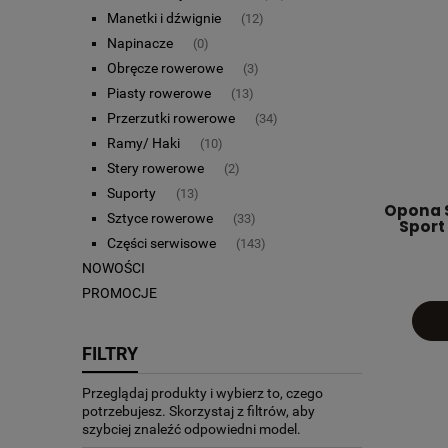
Manetki i dźwignie
(12)
Napinacze
(0)
Obręcze rowerowe
(3)
Piasty rowerowe
(13)
Przerzutki rowerowe
(34)
Ramy/ Haki
(10)
Stery rowerowe
(2)
Suporty
(13)
Opona S
Sztyce rowerowe
(33)
Sport 
Części serwisowe
(143)
NOWOŚCI
PROMOCJE
FILTRY
Przeglądaj produkty i wybierz to, czego
potrzebujesz. Skorzystaj z filtrów, aby
szybciej znaleźć odpowiedni model.