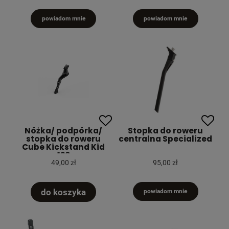
powiadom mnie
powiadom mnie
Nóżka/ podpórka/
Stopka do roweru
stopka do roweru
centralna Specialized
Cube Kickstand Kid
120
49,00 zł
95,00 zł
do koszyka
powiadom mnie