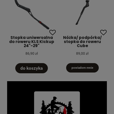
Stopka uniwersalna
Nóżka/ podpórka/
do roweru KLS Kickup
stopka do roweru
24"-29"
Cube
86,90 zł
89,00 zł
do koszyka
powiadom mnie