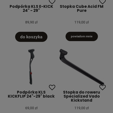
Podpórka KLS E-KICK
Stopka Cube Acid FM
24" - 29"
Pure
89,90 zł
119,00 zł
do koszyka
powiadom mnie
Podpórka KLS
Stopka do roweru
KICKFLIP 24"-29" black
Specialized Vado
Kickstand
69,00 zł
119,00 zł