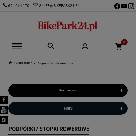
694 064 170
SKLEP@BIKEPARK24.PL
AKCESORIA
Podpórki / stopki rowerowe
+
Sortowanie
+
Filtry
PODPÓRKI / STOPKI ROWEROWE