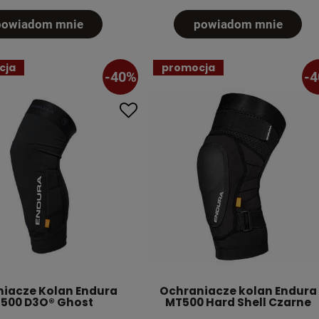
powiadom mnie
powiadom mnie
cja
promocja
-40%
-
iacze Kolan Endura
Ochraniacze kolan Endura
500 D3O® Ghost
MT500 Hard Shell Czarne