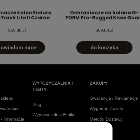
iacze kolan Endura
Ochraniacze na kolana G-
Track Lite II Czarne
FORM Pro-Rugged Knee Gua
259,00 zł
399,00 zł
powiadom mnie
do koszyka
WYPOŻYCZALNIA I
ZAKUPY
TESTY
 sklepu
Gwarancja / Reklamacje
Blog
rywatności
Wygodne Zwroty
Wypożyczalnia E-bike
 - informacje
Metody Dostawy
Testuj Siodełka
Raty