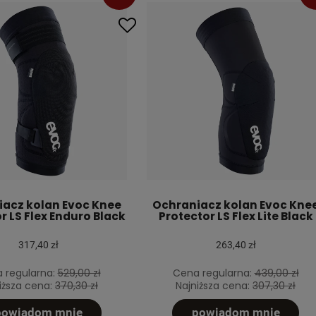
acz kolan Evoc Knee
Ochraniacz kolan Evoc Kne
r LS Flex Enduro Black
Protector LS Flex Lite Black
317,40 zł
263,40 zł
 regularna:
529,00 zł
Cena regularna:
439,00 zł
iższa cena:
370,30 zł
Najniższa cena:
307,30 zł
powiadom mnie
powiadom mnie