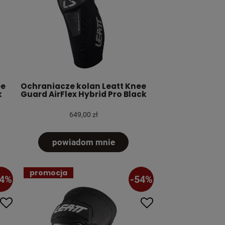
ee
Ochraniacze kolan Leatt Knee
k
Guard AirFlex Hybrid Pro Black
649,00 zł
powiadom mnie
promocja
54%
-54%