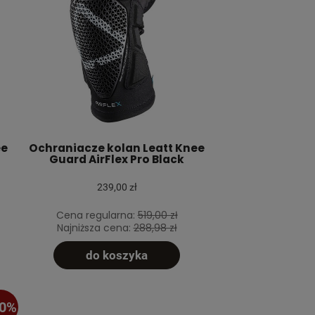
ee
Ochraniacze kolan Leatt Knee
Guard AirFlex Pro Black
239,00 zł
Cena regularna:
519,00 zł
Najniższa cena:
288,98 zł
do koszyka
40%