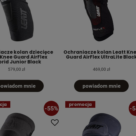
acze kolan dziecięce
Ochraniacze kolan Leatt Kn
 Knee Guard AirFlex
Guard AirFlex UltraLite Blac
rid Junior Black
579,00 zł
469,00 zł
powiadom mnie
powiadom mnie
cja
promocja
-55%
-