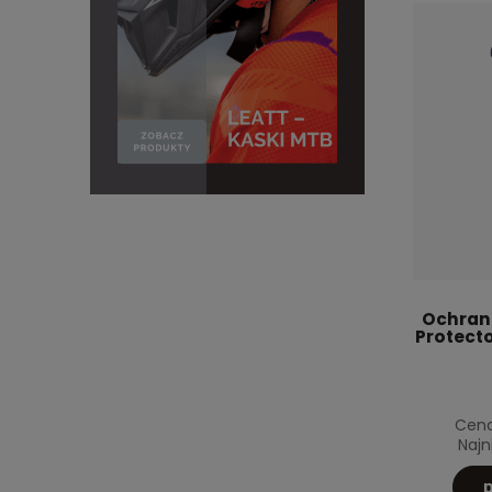
Ochrani
Protecto
Cena
Najn