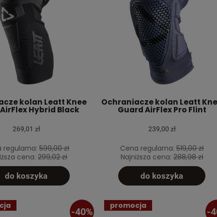
acze kolan Leatt Knee
Ochraniacze kolan Leatt Kn
AirFlex Hybrid Black
Guard AirFlex Pro Flint
269,01 zł
239,00 zł
 regularna:
599,00 zł
Cena regularna:
519,00 zł
iższa cena:
299,02 zł
Najniższa cena:
288,98 zł
do koszyka
do koszyka
cja
promocja
-40%
-