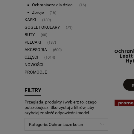
Ochraniacze dla dzieci
(16)
Zbroje
(16)
KASKI
(139)
GOGLE I OKULARY
(71)
BUTY
(60)
PLECAKI
(137)
AKCESORIA
(600)
Ochrani
Leatt
CZĘŚCI
(1014)
Hyb
NOWOŚCI
PROMOCJE
FILTRY
Przeglądaj produkty i wybierz to, czego
promo
potrzebujesz. Skorzystaj z filtrów, aby
szybciej znaleźć odpowiedni model.
Kategorie: Ochraniacze kolan