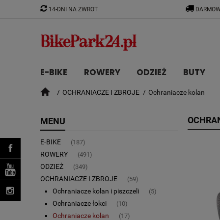
14-DNI NA ZWROT
DARMOW
E-BIKE
ROWERY
ODZIEŻ
BUTY
OCHRANIACZE I ZBROJE
Ochraniacze kolan
CZĘŚCI
OCHRAN
MENU
E-BIKE
(187)
ROWERY
(491)
ODZIEŻ
(349)
OCHRANIACZE I ZBROJE
(59)
Ochraniacze kolan i piszczeli
(5)
Ochraniacze łokci
(10)
Ochraniacze kolan
(17)