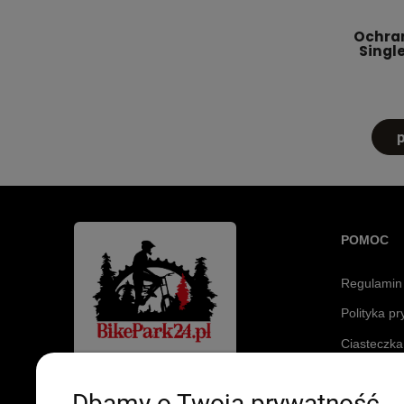
Ochran
Single
POMOC
Regulamin
Polityka p
Ciasteczka
Sklep stacjonarny
Dbamy o Twoją prywatność