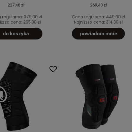
227,40 zł
269,40 zł
 regularna:
379,00 zł
Cena regularna:
449,00 zł
iższa cena:
265,30 zł
Najniższa cena:
314,30 zł
do koszyka
powiadom mnie