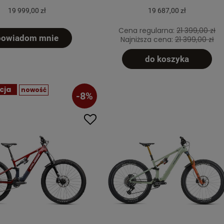
19 999,00 zł
19 687,00 zł
Cena regularna:
21 399,00 zł
powiadom mnie
Najniższa cena:
21 399,00 zł
do koszyka
cja
nowość
-8%