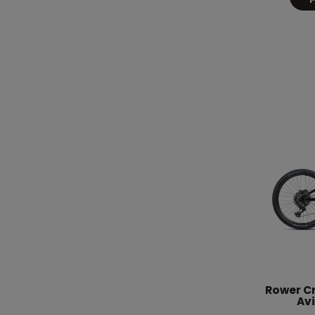
Rower Cru
Av