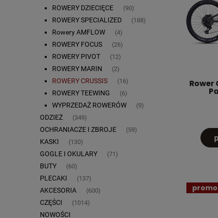
ROWERY DZIECIĘCE
(90)
ROWERY SPECIALIZED
(188)
Rowery AMFLOW
(4)
ROWERY FOCUS
(26)
ROWERY PIVOT
(12)
ROWERY MARIN
(2)
ROWERY CRUSSIS
(16)
Rower C
Pa
ROWERY TEEWING
(6)
WYPRZEDAŻ ROWERÓW
(9)
ODZIEŻ
(349)
OCHRANIACZE I ZBROJE
(59)
KASKI
(130)
GOGLE I OKULARY
(71)
BUTY
(60)
PLECAKI
(137)
promo
AKCESORIA
(600)
CZĘŚCI
(1014)
NOWOŚCI