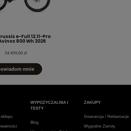
ussis e-Full 12.11-Pro
 Avinox 800 Wh 2026
54 499,00 zł
powiadom mnie
WYPOŻYCZALNIA I
ZAKUPY
TESTY
 sklepu
Gwarancja / Reklamacje
Blog
rywatności
Wygodne Zwroty