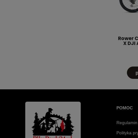
Rower Cr
X DJI
POMOC
Regulamin
Polityka p