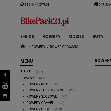
14-DNI NA ZWROT
DARMOW
E-BIKE
ROWERY
ODZIEŻ
BUTY
ROWERY
ROWERY CRUSSIS
CZĘŚCI
ROWERY
MENU
E-BIKE
(187)
ROWERY
(491)
ROWERY MTB
(129)
ROWERY TURYSTYCZNE
(27)
ROWERY SZOSOWE
(40)
ROWERY GRAVEL
(39)
ROWERY CUBE
(193)