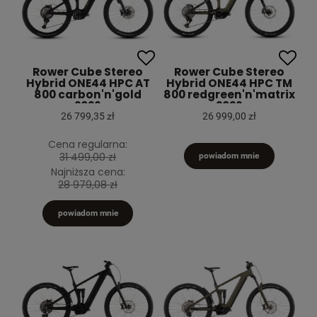
Rower Cube Stereo
Rower Cube Stereo
Hybrid ONE44 HPC AT
Hybrid ONE44 HPC TM
800 carbon'n'gold
800 redgreen'n'matrix
2026
2026
26 799,35 zł
26 999,00 zł
Cena regularna:
31 499,00 zł
powiadom mnie
Najniższa cena:
28 979,08 zł
powiadom mnie