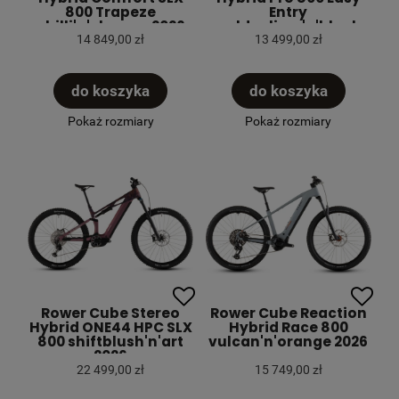
800 Trapeze
Entry
chilli'n'chrome 2026
goldenlime'n'black
2026
14 849,00 zł
13 499,00 zł
do koszyka
do koszyka
Pokaż rozmiary
Pokaż rozmiary
Rower Cube Stereo
Rower Cube Reaction
Hybrid ONE44 HPC SLX
Hybrid Race 800
800 shiftblush'n'art
vulcan'n'orange 2026
2026
22 499,00 zł
15 749,00 zł