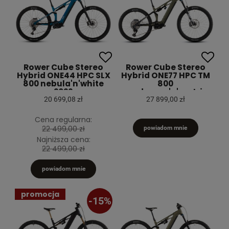
Rower Cube Stereo
Rower Cube Stereo
Hybrid ONE44 HPC SLX
Hybrid ONE77 HPC TM
800 nebula'n'white
800
2026
reedgreen'n'matrix
2026
20 699,08 zł
27 899,00 zł
Cena regularna:
22 499,00 zł
powiadom mnie
Najniższa cena:
22 499,00 zł
powiadom mnie
promocja
-15%