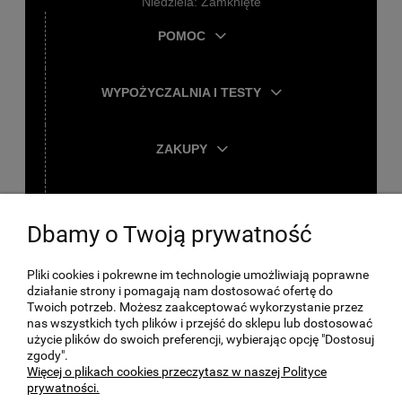
Niedziela: Zamknięte
POMOC
WYPOŻYCZALNIA I TESTY
ZAKUPY
TWOJE KONTO
Dbamy o Twoją prywatność
O FIRMIE
Pliki cookies i pokrewne im technologie umożliwiają poprawne
działanie strony i pomagają nam dostosować ofertę do
Twoich potrzeb. Możesz zaakceptować wykorzystanie przez
nas wszystkich tych plików i przejść do sklepu lub dostosować
użycie plików do swoich preferencji, wybierając opcję "Dostosuj
zgody".
Więcej o plikach cookies przeczytasz w naszej Polityce
prywatności.