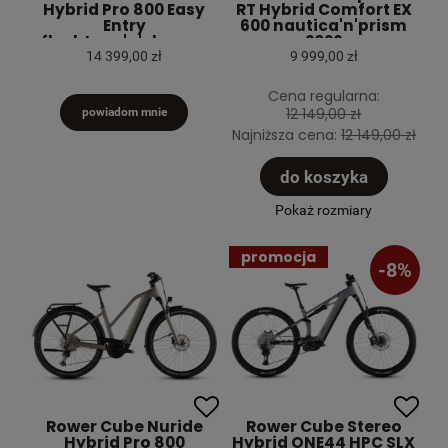
Hybrid Pro 800 Easy
RT Hybrid Comfort EX
Entry
600 nautica'n'prism
flashtone'n'chrome
2026
2026
14 399,00 zł
9 999,00 zł
Cena regularna:
12 149,00 zł
powiadom mnie
Najniższa cena:
12 149,00 zł
do koszyka
Pokaż rozmiary
promocja
-8%
Rower Cube Nuride
Rower Cube Stereo
Hybrid Pro 800
Hybrid ONE44 HPC SLX