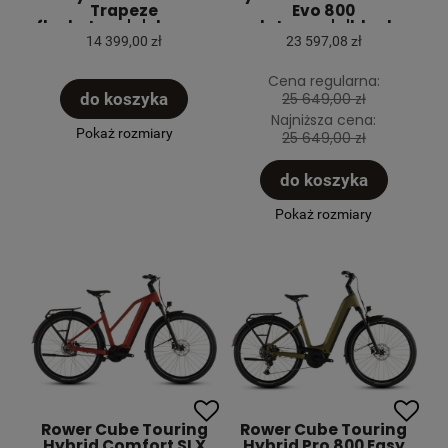
Trapeze
Evo 800
flashstone'n'chrome
slategrey'n'black
2026
2026
14 399,00 zł
23 597,08 zł
Cena regularna:
do koszyka
25 649,00 zł
Najniższa cena:
Pokaż rozmiary
25 649,00 zł
do koszyka
Pokaż rozmiary
Rower Cube Touring
Rower Cube Touring
Hybrid Comfort SLX
Hybrid Pro 800 Easy