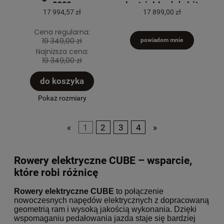
2026
electricblue'n'white
2026
17 994,57 zł
17 899,00 zł
Cena regularna:
19 349,00 zł
powiadom mnie
Najniższa cena:
19 349,00 zł
do koszyka
Pokaż rozmiary
«
1
2
3
4
»
Rowery elektryczne CUBE – wsparcie,
które robi różnicę
Rowery elektryczne CUBE
to połączenie
nowoczesnych napędów elektrycznych z dopracowaną
geometrią ram i wysoką jakością wykonania. Dzięki
wspomaganiu pedałowania jazda staje się bardziej