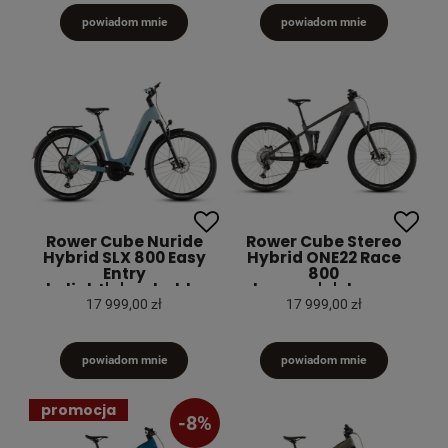
powiadom mnie
powiadom mnie
Rower Cube Nuride
Rower Cube Stereo
Hybrid SLX 800 Easy
Hybrid ONE22 Race
Entry
800
skylight'n'arubablue
slapgrey'n'chrome
2026
2026
17 999,00 zł
17 999,00 zł
powiadom mnie
powiadom mnie
promocja
-8%