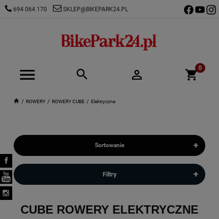
694 064 170
SKLEP@BIKEPARK24.PL
ROWERY
ROWERY CUBE
Elektryczne
+
Sortowanie
+
Filtry
CUBE ROWERY ELEKTRYCZNE