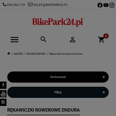
694 064 170
SKLEP@BIKEPARK24.PL
ODZIEŻ
ODZIEŻ ENDURA
Rękawiczki rowerowe Endura
+
Sortowanie
+
Filtry
RĘKAWICZKI ROWEROWE ENDURA