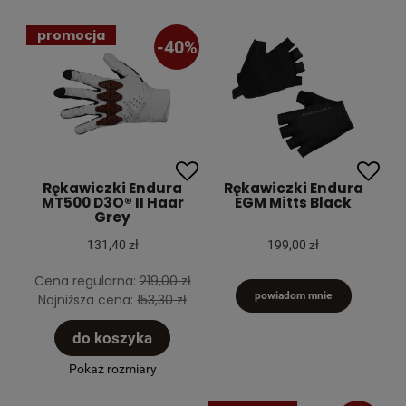
promocja
-40%
Rękawiczki Endura
Rękawiczki Endura
MT500 D3O® II Haar
EGM Mitts Black
Grey
131,40 zł
199,00 zł
Cena regularna:
219,00 zł
powiadom mnie
Najniższa cena:
153,30 zł
do koszyka
Pokaż rozmiary