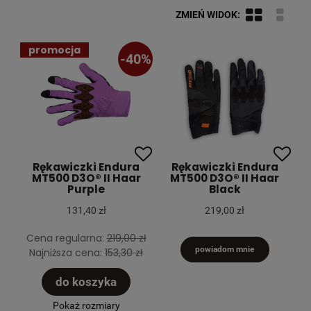
promocja
-40%
Rękawiczki Endura
Rękawiczki Endura
MT500 D3O® II Haar
MT500 D3O® II Haar
Purple
Black
131,40 zł
219,00 zł
Cena regularna:
219,00 zł
powiadom mnie
Najniższa cena:
153,30 zł
do koszyka
Pokaż rozmiary