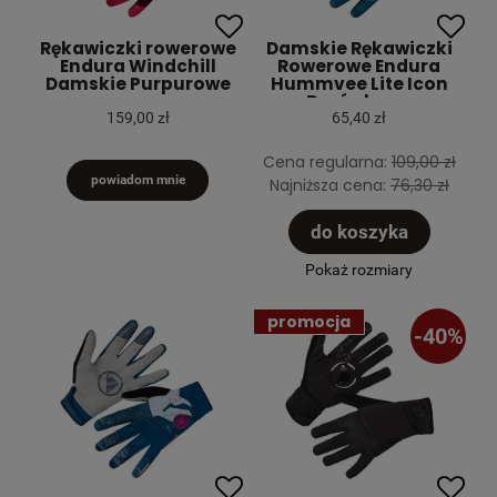
Rękawiczki rowerowe
Damskie Rękawiczki
Endura Windchill
Rowerowe Endura
Damskie Purpurowe
Hummvee Lite Icon
Borówkowe
159,00 zł
65,40 zł
Cena regularna:
109,00 zł
powiadom mnie
Najniższa cena:
76,30 zł
do koszyka
Pokaż rozmiary
promocja
-40%