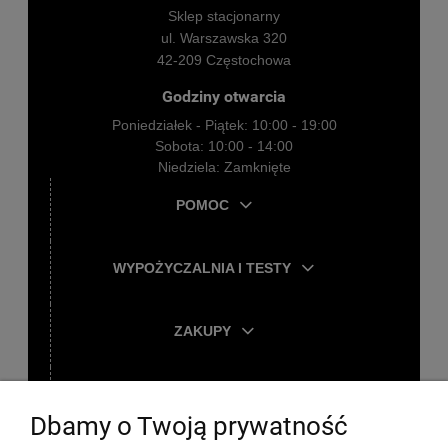
Sklep stacjonarny
ul. Warszawska 320
42-209 Częstochowa
Godziny otwarcia
Poniedziałek - Piątek: 10:00 - 19:00
Sobota: 10:00 - 14:00
Niedziela: Zamknięte
POMOC
WYPOŻYCZALNIA I TESTY
ZAKUPY
TWOJE KONTO
Dbamy o Twoją prywatność