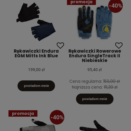
promocja
-40%
Rękawiczki Endura
Rękawiczki Rowerowe
EGM Mitts Ink Blue
Endura SingleTrack II
Niebieskie
199,00 zł
95,40 zł
Cena regularna:
159,00 zł
powiadom mnie
Najniższa cena:
111,30 zł
powiadom mnie
promocja
-40%