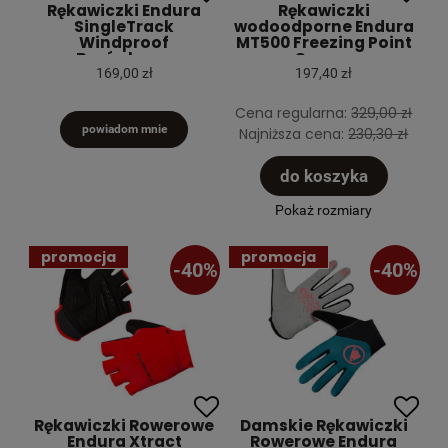
Rękawiczki Endura
Rękawiczki
SingleTrack
wodoodporne Endura
Windproof
MT500 Freezing Point
Borówkowe
Czarne
169,00 zł
197,40 zł
Cena regularna:
329,00 zł
powiadom mnie
Najniższa cena:
230,30 zł
do koszyka
Pokaż rozmiary
promocja
promocja
-40%
-40%
Rękawiczki Rowerowe
Damskie Rękawiczki
Endura Xtract
Rowerowe Endura