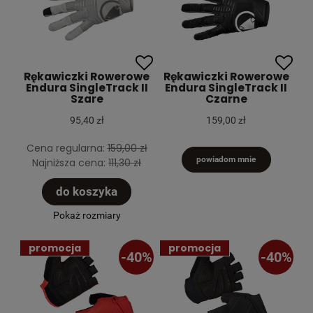
Rękawiczki Rowerowe
Rękawiczki Rowerowe
Endura SingleTrack II
Endura SingleTrack II
Szare
Czarne
95,40 zł
159,00 zł
Cena regularna:
159,00 zł
powiadom mnie
Najniższa cena:
111,30 zł
do koszyka
Pokaż rozmiary
promocja
promocja
-40%
-40%