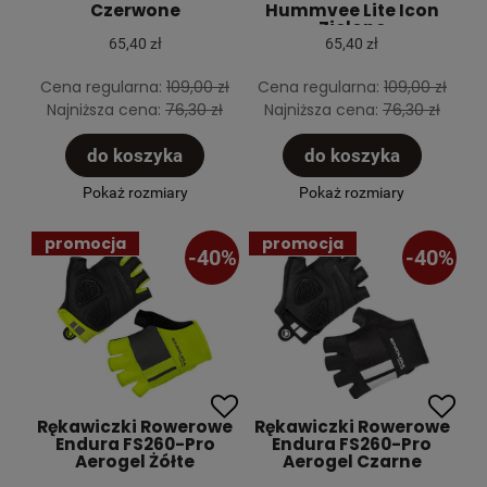
Czerwone
Hummvee Lite Icon
Zielone
65,40 zł
65,40 zł
Cena regularna:
109,00 zł
Cena regularna:
109,00 zł
Najniższa cena:
76,30 zł
Najniższa cena:
76,30 zł
do koszyka
do koszyka
Pokaż rozmiary
Pokaż rozmiary
promocja
promocja
-40%
-40%
Rękawiczki Rowerowe
Rękawiczki Rowerowe
Endura FS260-Pro
Endura FS260-Pro
Aerogel Żółte
Aerogel Czarne