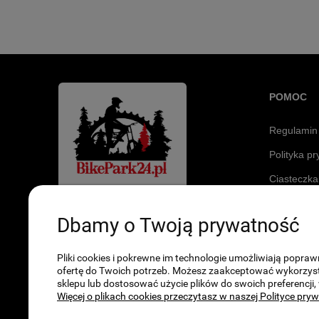
POMOC
Regulamin
Polityka p
Ciasteczka
Sklep stacjonarny
Dbamy o Twoją prywatność
ul. Warszawska 320
42-209 Częstochowa
Pliki cookies i pokrewne im technologie umożliwiają popr
Godziny otwarcia
ofertę do Twoich potrzeb. Możesz zaakceptować wykorzystan
sklepu lub dostosować użycie plików do swoich preferencji,
Poniedziałek - Piątek: 10:00 - 19:00
Więcej o plikach cookies przeczytasz w naszej Polityce pry
Sobota: 10:00 - 14:00