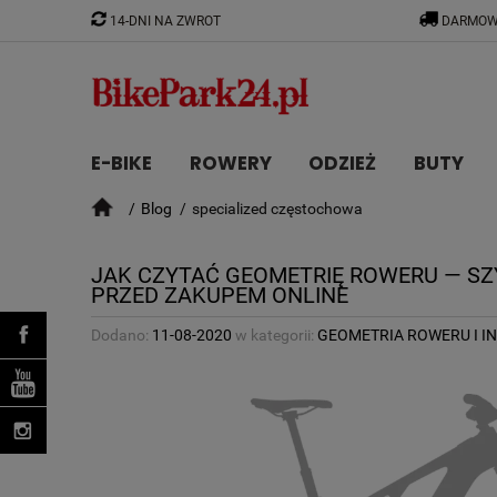
14-DNI NA ZWROT
DARMOW
E-BIKE
ROWERY
ODZIEŻ
BUTY
Blog
specialized częstochowa
CZĘŚCI
JAK CZYTAĆ GEOMETRIĘ ROWERU — SZ
PRZED ZAKUPEM ONLINE
Dodano:
11-08-2020
w kategorii:
GEOMETRIA ROWERU I I