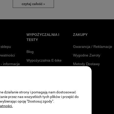
czytaj całość »
WYPOŻYCZALNIA I
ZAKUPY
TESTY
 sklepu
Gwarancja / Reklamacje
Blog
rywatności
Wygodne Zwroty
Wypożyczalnia E-bike
 - informacje
Metody Dostawy
Testuj Siodełka
Raty
awne działanie strony i pomagają nam dostosować
ie przez nas wszystkich tych plików i przejść do
 wybierając opcję "Dostosuj zgody".
watności.