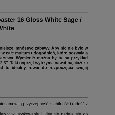
aster 16 Gloss White Sage /
White
niejsze, mnóstwo zabawy. Aby nic nie było w
y w całe multum udogodnień, które pozwalają
arstwa. Wymienić można by tu na przykład
2,3”. Taki osprzęt wytrzyma nawet najcięższe
st to idealny rower do rozpoczęcia swojej
niesamowitą przyczepność, stabilność i radość z
łatwy w użytkowaniu i idealnie nadaje się do