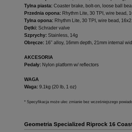
Tylna piasta:
Coaster brake, bolt-on, loose ball b
Przednia opona:
Rhythm Lite, 30 TPI, wire bead, 1
Tylna opona:
Rhythm Lite, 30 TPI, wire bead, 16x2
Dętki:
Schrader valve
Szprychy:
Stainless, 14g
Obręcze:
16" alloy, 16mm depth, 21mm internal wid
AKCESORIA
Pedały:
Nylon platform w/ reflectors
WAGA
Waga:
9.1kg (20 lb, 1 oz)
* Specyfikacja może ulec zmianie bez wcześniejszego powiad
Geometria Specialized Riprock 16 Coas