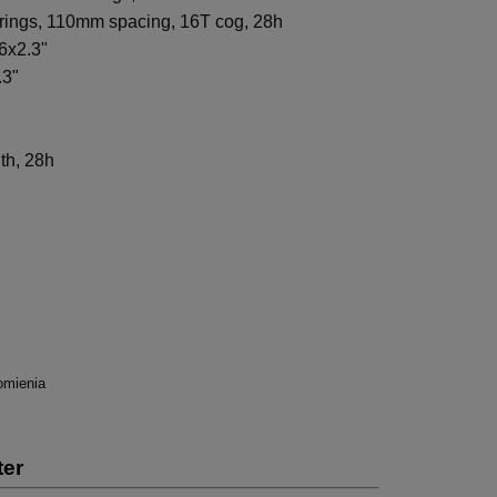
earings, 110mm spacing, 16T cog, 28h
6x2.3"
.3"
th, 28h
omienia
ter