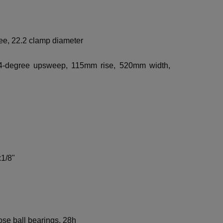
ee, 22.2 clamp diameter
 4-degree upsweep, 115mm rise, 520mm width,
x1/8"
ose ball bearings, 28h