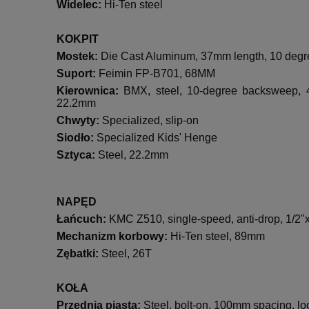
Widelec:
Hi-Ten steel
KOKPIT
Mostek:
Die Cast Aluminum, 37mm length, 10 degr
Suport:
Feimin FP-B701, 68MM
Kierownica:
BMX, steel, 10-degree backsweep,
22.2mm
Chwyty:
Specialized, slip-on
Siodło:
Specialized Kids' Henge
Sztyca:
Steel, 22.2mm
NAPĘD
Łańcuch:
KMC Z510, single-speed, anti-drop, 1/2"
Mechanizm korbowy:
Hi-Ten steel, 89mm
Zębatki:
Steel, 26T
KOŁA
Przednia piasta:
Steel, bolt-on, 100mm spacing, lo