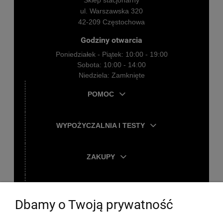
Sklep stacjonarny
ul. Warszawska 320
42-209 Częstochowa
Godziny otwarcia
Poniedziałek - Piątek: 10:00 - 19:00
Sobota: 10:00 - 14:00
Niedziela: Zamknięte
POMOC
WYPOŻYCZALNIA I TESTY
ZAKUPY
TWOJE KONTO
Dbamy o Twoją prywatność
O FIRMIE