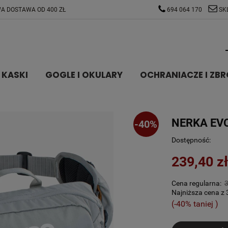
A DOSTAWA OD 400 ZŁ
694 064 170
SK
KASKI
GOGLE I OKULARY
OCHRANIACZE I ZBR
NERKA EVO
-40%
Dostępność:
239,40 zł
Cena regularna:
3
Najniższa cena z 
(-40% taniej )
Jeże
króc