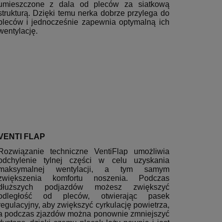
umieszczone z dala od pleców za siatkową
strukturą. Dzięki temu nerka dobrze przylega do
pleców i jednocześnie zapewnia optymalną ich
wentylację.
VENTI FLAP
Rozwiązanie techniczne VentiFlap umożliwia
odchylenie tylnej części w celu uzyskania
maksymalnej wentylacji, a tym samym
zwiększenia komfortu noszenia. Podczas
dłuższych podjazdów możesz zwiększyć
odległość od pleców, otwierając pasek
regulacyjny, aby zwiększyć cyrkulację powietrza,
a podczas zjazdów można ponownie zmniejszyć