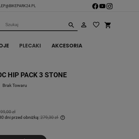
LEP@BIKEPARK24.PL
OJE
PLECAKI
AKCESORIA
C HIP PACK 3 STONE
Brak Towaru
99,00 zł
30 dni przed obniżką:
279,30 zł
li produkt jest sprzedawany
ej niż 30 dni, wyświetlana jest