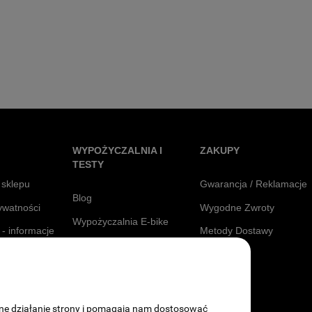
WYPOŻYCZALNIA I
ZAKUPY
TESTY
 sklepu
Gwarancja / Reklamacje
Blog
rywatności
Wygodne Zwroty
Wypożyczalnia E-bike
 - informacje
Metody Dostawy
Testuj Siodełka
Raty
awne działanie strony i pomagają nam dostosować