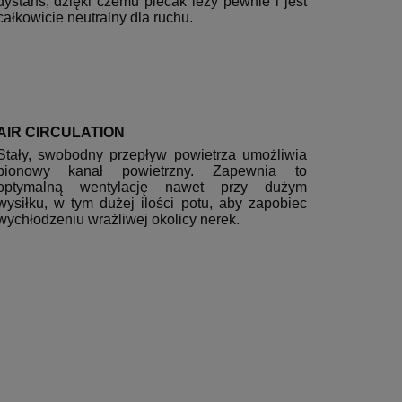
dystans, dzięki czemu plecak leży pewnie i jest
całkowicie neutralny dla ruchu.
AIR CIRCULATION
Stały, swobodny przepływ powietrza umożliwia
pionowy kanał powietrzny. Zapewnia to
optymalną wentylację nawet przy dużym
wysiłku, w tym dużej ilości potu, aby zapobiec
wychłodzeniu wrażliwej okolicy nerek.