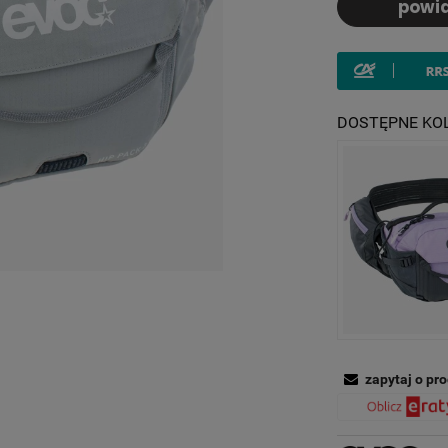
powi
naj
prod
DOSTĘPNE KO
zapytaj o pr