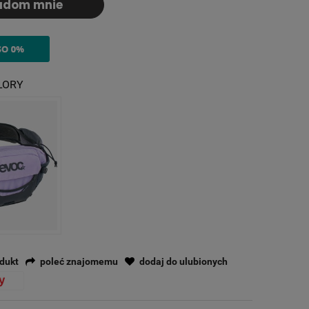
adom mnie
niższa cena od momentu, kiedy
ukt pojawił się w sprzedaży.
LORY
odukt
poleć znajomemu
dodaj do ulubionych