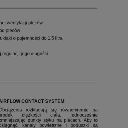
ej wentylacji pleców
 od pleców
kłaki o pojemności do 1,5 litra
j regulacji jego długości
AIRFLOW CONTACT SYSTEM
Obciążenia rozkładają się równomiernie na
środek ciężkości ciała, jednocześnie
zmniejszając punkty styku na plecach. Aby to
osiągnąć, kanały powietrzne i poduszki są